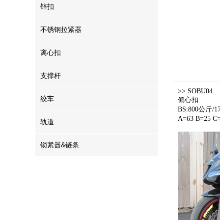
锌扣
不锈钢拉紧器
离心扣
支撑杆
>> SOBU04
绞车
偏心扣
BS:800公斤/1
A=63 B=25 C
轨道
锁紧器&链条