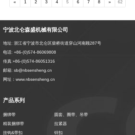
«
1
2
3
4
5
6
7
8
»
62
1.5英寸拉紧器
1.5英寸拉紧器
BS:3000公斤/6600磅
BS:2000公斤/4400磅
A=38 B=49 C=155
A=38 B=40 C=130
宁波北仑森盛机械有限公司
地址: 浙江省宁波市北仑区柴桥街道穿山河南顾287号
电话: +86-(0)574-86069808
传真:+86-(0)574-86051316
邮箱: sb@nbsensheng.cn
网址：www.nbsensheng.cn
产品系列
捆绑带
圆套、圈带、吊带
精装捆绑带
拉紧器
挂钩&带扣
锌扣